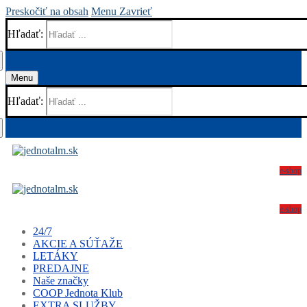
Preskočiť na obsah
Menu
Zavrieť
Hľadať:
Menu
Hľadať:
e-shop
e-shop
24/7
AKCIE A SÚŤAŽE
LETÁKY
PREDAJNE
Naše značky
COOP Jednota Klub
EXTRA SLUŽBY