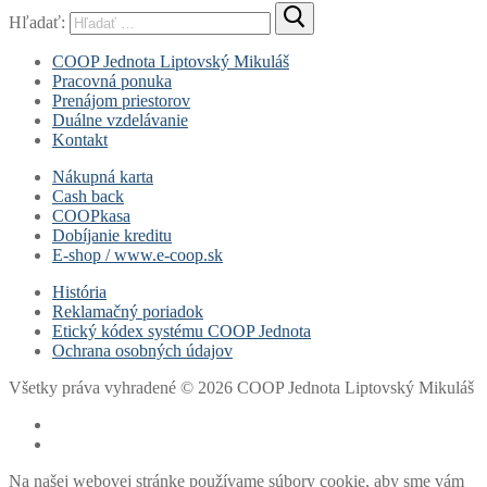
Hľadať:
COOP Jednota Liptovský Mikuláš
Pracovná ponuka
Prenájom priestorov
Duálne vzdelávanie
Kontakt
Nákupná karta
Cash back
COOPkasa
Dobíjanie kreditu
E-shop / www.e-coop.sk
História
Reklamačný poriadok
Etický kódex systému COOP Jednota
Ochrana osobných údajov
Všetky práva vyhradené © 2026 COOP Jednota Liptovský Mikuláš
Na našej webovej stránke používame súbory cookie, aby sme vám