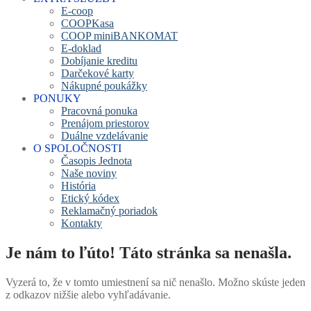
E-coop
COOPKasa
COOP miniBANKOMAT
E-doklad
Dobíjanie kreditu
Darčekové karty
Nákupné poukážky
PONUKY
Pracovná ponuka
Prenájom priestorov
Duálne vzdelávanie
O SPOLOČNOSTI
Časopis Jednota
Naše noviny
História
Etický kódex
Reklamačný poriadok
Kontakty
Je nám to ľúto! Táto stránka sa nenašla.
Vyzerá to, že v tomto umiestnení sa nič nenašlo. Možno skúste jeden
z odkazov nižšie alebo vyhľadávanie.