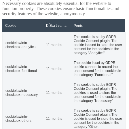
Necessary cookies are absolutely essential for the website to
function properly. These cookies ensure basic functionalities and
security features of the website, anonymously.
Cookie
Dĺžka trvania
Popis
This cookie is set by GDPR
Cookie Consent plugin. The
cookielawinfo-
11 months
cookie is used to store the user
checkbox-analytics
consent for the cookies in the
category "Analytics".
The cookie is set by GDPR
cookielawinfo-
cookie consent to record the
11 months
checkbox-functional
user consent for the cookies in
the category "Functional".
This cookie is set by GDPR
Cookie Consent plugin. The
cookielawinfo-
11 months
cookies is used to store the
checkbox-necessary
user consent for the cookies in
the category "Necessary".
This cookie is set by GDPR
Cookie Consent plugin. The
cookielawinfo-
11 months
cookie is used to store the user
checkbox-others
consent for the cookies in the
category "Other.