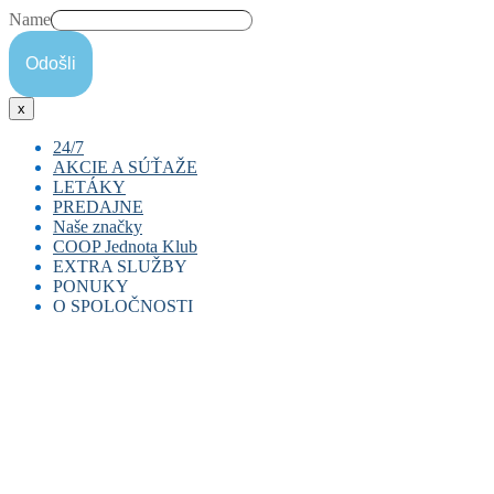
Name
Odošli
x
24/7
AKCIE A SÚŤAŽE
LETÁKY
PREDAJNE
Naše značky
COOP Jednota Klub
EXTRA SLUŽBY
PONUKY
E-coop
O SPOLOČNOSTI
COOPKasa
Pracovná ponuka
COOP miniBANKOMAT
Prenájom priestorov
Časopis Jednota
E-doklad
Duálne vzdelávanie
Naše noviny
Dobíjanie kreditu
História
Darčekové karty
Etický kódex
Nákupné poukážky
Reklamačný poriadok
Kontakty