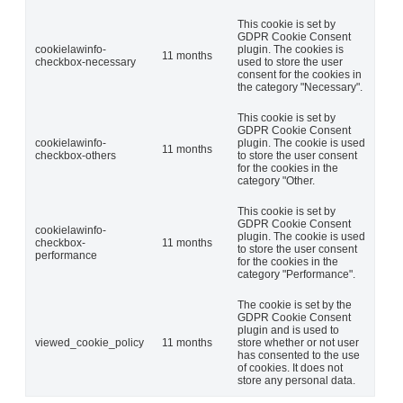
This cookie is set by
GDPR Cookie Consent
cookielawinfo-
plugin. The cookies is
11 months
checkbox-necessary
used to store the user
consent for the cookies in
the category "Necessary".
This cookie is set by
GDPR Cookie Consent
cookielawinfo-
plugin. The cookie is used
11 months
checkbox-others
to store the user consent
for the cookies in the
category "Other.
This cookie is set by
GDPR Cookie Consent
cookielawinfo-
plugin. The cookie is used
checkbox-
11 months
to store the user consent
performance
for the cookies in the
category "Performance".
The cookie is set by the
GDPR Cookie Consent
plugin and is used to
viewed_cookie_policy
11 months
store whether or not user
has consented to the use
of cookies. It does not
store any personal data.