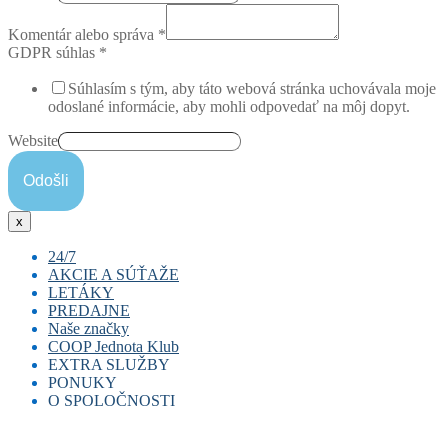
Komentár alebo správa
*
GDPR súhlas
*
Súhlasím s tým, aby táto webová stránka uchovávala moje
odoslané informácie, aby mohli odpovedať na môj dopyt.
Website
Odošli
x
24/7
AKCIE A SÚŤAŽE
LETÁKY
PREDAJNE
Naše značky
COOP Jednota Klub
EXTRA SLUŽBY
PONUKY
E-coop
O SPOLOČNOSTI
COOPKasa
Pracovná ponuka
COOP miniBANKOMAT
Prenájom priestorov
Časopis Jednota
E-doklad
Duálne vzdelávanie
Naše noviny