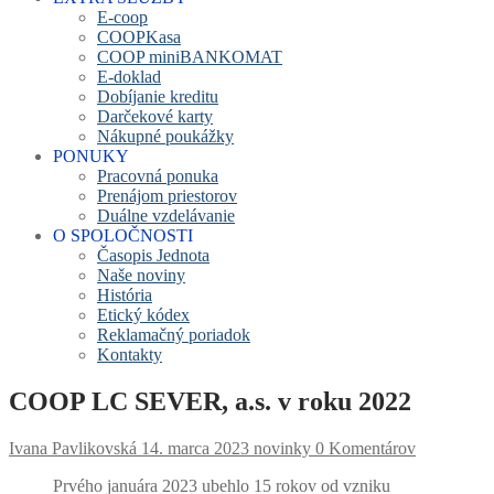
E-coop
COOPKasa
COOP miniBANKOMAT
E-doklad
Dobíjanie kreditu
Darčekové karty
Nákupné poukážky
PONUKY
Pracovná ponuka
Prenájom priestorov
Duálne vzdelávanie
O SPOLOČNOSTI
Časopis Jednota
Naše noviny
História
Etický kódex
Reklamačný poriadok
Kontakty
COOP LC SEVER, a.s. v roku 2022
Ivana Pavlikovská
14. marca 2023
novinky
0 Komentárov
Prvého januára 2023 ubehlo 15 rokov od vzniku