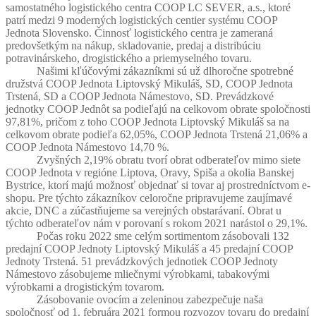
samostatného logistického centra COOP LC SEVER, a.s., ktoré
patrí medzi 9 moderných logistických centier systému COOP
Jednota Slovensko. Činnosť logistického centra je zameraná
predovšetkým na nákup, skladovanie, predaj a distribúciu
potravinárskeho, drogistického a priemyselného tovaru.
Našimi kľúčovými zákazníkmi sú už dlhoročne spotrebné
družstvá COOP Jednota Liptovský Mikuláš, SD, COOP Jednota
Trstená, SD a COOP Jednota Námestovo, SD. Prevádzkové
jednotky COOP Jednôt sa podieľajú na celkovom obrate spoločnosti
97,81%, pričom z toho COOP Jednota Liptovský Mikuláš sa na
celkovom obrate podieľa 62,05%, COOP Jednota Trstená 21,06% a
COOP Jednota Námestovo 14,70 %.
Zvyšných 2,19% obratu tvorí obrat odberateľov mimo siete
COOP Jednota v regióne Liptova, Oravy, Spiša a okolia Banskej
Bystrice, ktorí majú možnosť objednať si tovar aj prostredníctvom e-
shopu. Pre týchto zákazníkov celoročne pripravujeme zaujímavé
akcie, DNC a zúčastňujeme sa verejných obstarávaní. Obrat u
týchto odberateľov nám v porovaní s rokom 2021 narástol o 29,1%.
Počas roku 2022 sme celým sortimentom zásobovali 132
predajní COOP Jednoty Liptovský Mikuláš a 45 predajní COOP
Jednoty Trstená. 51 prevádzkových jednotiek COOP Jednoty
Námestovo zásobujeme mliečnymi výrobkami, tabakovými
výrobkami a drogistickým tovarom.
Zásobovanie ovocím a zeleninou zabezpečuje naša
spoločnosť od 1. februára 2021 formou rozvozov tovaru do predajní