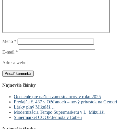
Meno
*
E-mail
*
Adresa webu
Najnovšie články
Ocenenie pre našich zamestnancov v roku 2025
Predajňa č. 437 v Ožďanoch – nový prírastok na Gemeri
Lásky plný Mikuláš…
Modernizácia Tempo Supermarketu v L. Mikuláši
Supermarket COOP Jednota v Ľubeli
Najnovšie články