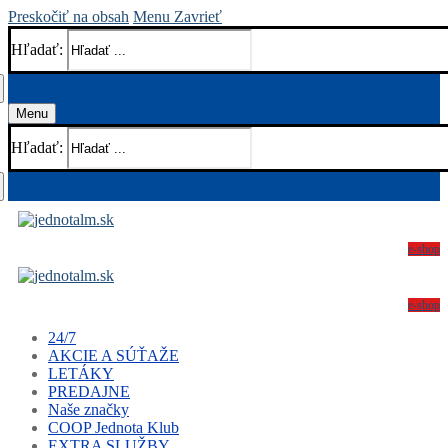
Preskočiť na obsah
Menu
Zavrieť
Hľadať:
Menu
Hľadať:
e-shop
e-shop
24/7
AKCIE A SÚŤAŽE
LETÁKY
PREDAJNE
Naše značky
COOP Jednota Klub
EXTRA SLUŽBY