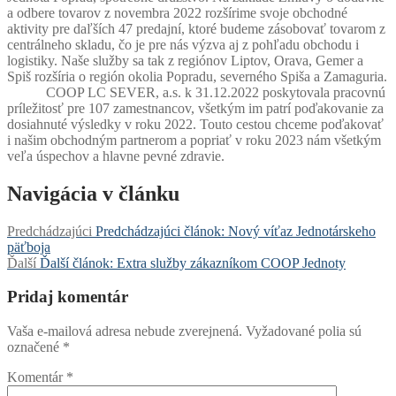
a odbere tovarov z novembra 2022 rozšírime svoje obchodné
aktivity pre daľších 47 predajní, ktoré budeme zásobovať tovarom z
centrálneho skladu, čo je pre nás výzva aj z pohľadu obchodu i
logistiky. Naše služby sa tak z regiónov Liptov, Orava, Gemer a
Spiš rozšíria o región okolia Popradu, severného Spiša a Zamaguria.
COOP LC SEVER, a.s. k 31.12.2022 poskytovala pracovnú
príležitosť pre 107 zamestnancov, všetkým im patrí poďakovanie za
dosiahnuté výsledky v roku 2022. Touto cestou chceme poďakovať
i našim obchodným partnerom a popriať v roku 2023 nám všetkým
veľa úspechov a hlavne pevné zdravie.
Navigácia v článku
Predchádzajúci
Predchádzajúci článok:
Nový víťaz Jednotárskeho
päťboja
Ďalší
Ďalší článok:
Extra služby zákazníkom COOP Jednoty
Pridaj komentár
Vaša e-mailová adresa nebude zverejnená.
Vyžadované polia sú
označené
*
Komentár
*