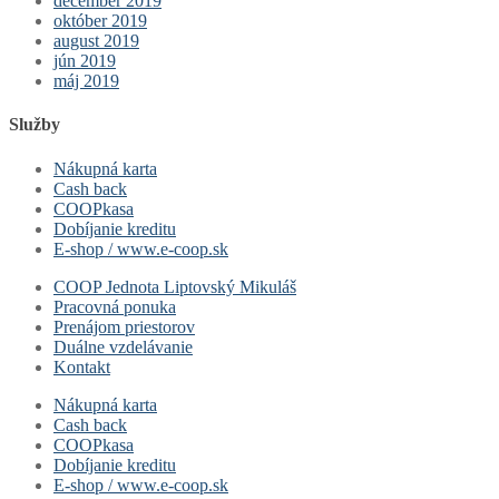
december 2019
október 2019
august 2019
jún 2019
máj 2019
Služby
Nákupná karta
Cash back
COOPkasa
Dobíjanie kreditu
E-shop / www.e-coop.sk
COOP Jednota Liptovský Mikuláš
Pracovná ponuka
Prenájom priestorov
Duálne vzdelávanie
Kontakt
Nákupná karta
Cash back
COOPkasa
Dobíjanie kreditu
E-shop / www.e-coop.sk