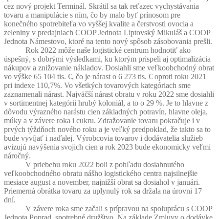
cez nový projekt Terminál. Skrátil sa tak reťazec vychystávania
tovaru a manipulácie s ním, čo by malo byť prínosom pre
konečného spotrebiteľa vo vyššej kvalite a čerstvosti ovocia a
zeleniny v predajniach COOP Jednota Liptovský Mikuláš a COOP
Jednota Námestovo, ktoré na tento nový spôsob zásobovania prešli.
Rok 2022 môže naše logistické centrum hodnotiť ako
úspešný, s dobrými výsledkami, ku ktorým prispeli aj optimalizácia
nákupov a znižovanie nákladov. Dosiahli sme veľkoobchodný obrat
vo výške 65 104 tis. €, čo je nárast o 6 273 tis. € oproti roku 2021
pri indexe 110,7%. Vo všetkých tovarových kategóriach sme
zaznamenali nárast. Najväčší nárast obratu v roku 2022 sme dosiahli
v sortimentnej kategórii hrubý koloniál, a to o 29 %. Je to hlavne z
dôvodu výrazného narástu cien základných potravín, hlavne oleja,
múky a v závere roka i cukru. Zdražovanie tovaru pokračuje i v
prvých týždňoch nového roku a je veľký predpoklad, že takto sa to
bude vyvíjať i naďalej. Výrobcovia tovarov i dodávatelia služieb
avizujú navýšenia svojich cien a rok 2023 bude ekonomicky veľmi
náročný.
V priebehu roku 2022 boli z pohľadu dosiahnutého
veľkoobchodného obratu nášho logistického centra najsilnejšie
mesiace august a november, najnižší obrat sa dosiahol v januári.
Priemerná obrátka tovaru za uplynulý rok sa držala na úrovni 17
dní.
V závere roka sme začali s prípravou na spoluprácu s COOP
Jednota Poprad, spotrebné družštvo. Na základe Zmluvy o dodávke