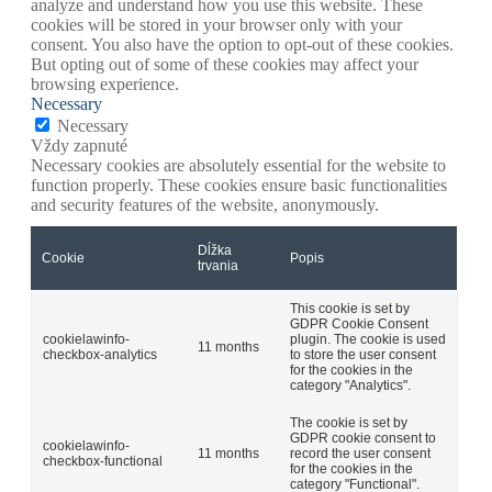
analyze and understand how you use this website. These
cookies will be stored in your browser only with your
consent. You also have the option to opt-out of these cookies.
But opting out of some of these cookies may affect your
browsing experience.
Necessary
Necessary
Vždy zapnuté
Necessary cookies are absolutely essential for the website to
function properly. These cookies ensure basic functionalities
and security features of the website, anonymously.
Dĺžka
Cookie
Popis
trvania
This cookie is set by
GDPR Cookie Consent
cookielawinfo-
plugin. The cookie is used
11 months
checkbox-analytics
to store the user consent
for the cookies in the
category "Analytics".
The cookie is set by
GDPR cookie consent to
cookielawinfo-
11 months
record the user consent
checkbox-functional
for the cookies in the
category "Functional".