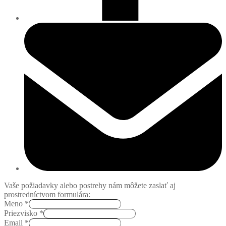
Vaše požiadavky alebo postrehy nám môžete zaslať aj
prostredníctvom formulára:
Meno
*
Priezvisko
*
Email
*