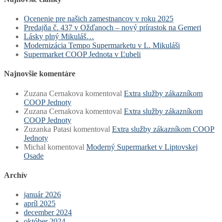
Ocenenie pre našich zamestnancov v roku 2025
Predajňa č. 437 v Ožďanoch – nový prírastok na Gemeri
Lásky plný Mikuláš…
Modernizácia Tempo Supermarketu v L. Mikuláši
Supermarket COOP Jednota v Ľubeli
Najnovšie komentáre
Zuzana Cernakova
komentoval
Extra služby zákazníkom
COOP Jednoty
Zuzana Cernakova
komentoval
Extra služby zákazníkom
COOP Jednoty
Zuzanka Patasi
komentoval
Extra služby zákazníkom COOP
Jednoty
Michal
komentoval
Moderný Supermarket v Liptovskej
Osade
Archív
január 2026
apríl 2025
december 2024
október 2024