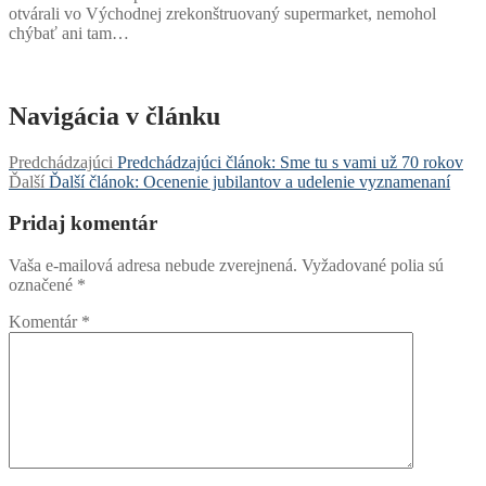
otvárali vo Východnej zrekonštruovaný supermarket, nemohol
chýbať ani tam…
Navigácia v článku
Predchádzajúci
Predchádzajúci článok:
Sme tu s vami už 70 rokov
Ďalší
Ďalší článok:
Ocenenie jubilantov a udelenie vyznamenaní
Pridaj komentár
Vaša e-mailová adresa nebude zverejnená.
Vyžadované polia sú
označené
*
Komentár
*