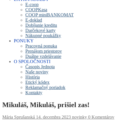
E-coop
COOPKasa
COOP miniBANKOMAT
E-doklad
Dobíjanie kreditu
Darčekové karty
Nákupné poukážky
PONUKY
Pracovná ponuka
Prenájom priestorov
Duálne vzdelávanie
O SPOLOČNOSTI
Časopis Jednota
Naše noviny
História
Etický kódex
Reklamačný poriadok
Kontakty
Mikuláš, Mikuláš, prišiel zas!
Mária Sprušanská
14. decembra 2023
novinky
0 Komentárov