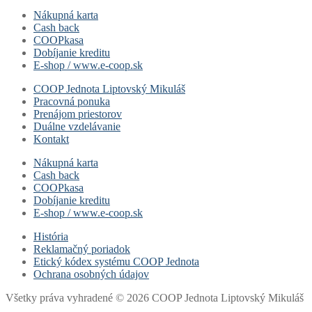
Nákupná karta
Cash back
COOPkasa
Dobíjanie kreditu
E-shop / www.e-coop.sk
COOP Jednota Liptovský Mikuláš
Pracovná ponuka
Prenájom priestorov
Duálne vzdelávanie
Kontakt
Nákupná karta
Cash back
COOPkasa
Dobíjanie kreditu
E-shop / www.e-coop.sk
História
Reklamačný poriadok
Etický kódex systému COOP Jednota
Ochrana osobných údajov
Všetky práva vyhradené © 2026 COOP Jednota Liptovský Mikuláš