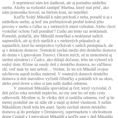
A nepriniesol nám len sladkosti, ale aj poriadnu nádielku
snehu. Akoby sa rozhodol zastúpiť Martina, ktorý mal prísť, ako
nám pranostika hovorí, na bielom koni, no neprišiel.
Keďže Svätý Mikuláš k nám prichodí z neba, poradil si aj s
nádielkou snehu, aj keď mu prešmykovali predné kolesá jeho
povozu v snehu a ťažko sa z niektorých miest vyhrabal. Alebo chcel
vyskúšať ochotu ľudí pomáhať? Ľudia ani tento raz nesklamali.
Pomohli, potlačili, aby Mikuláš nemeškal a nesklamal našich
najmenších, ale aj tých starších a v niektorých prípadoch aj
najstarších, ktorí ho netrpezlivo vyčkávali v našich predajniach, ale
aj v detskom domove. Tentokrát zavítal medzi deti detského domova
do domu v Liptovskom Trnovci. Okrem iných, sú tu umiestnení aj
siedmi súrodenci z Čadce, ako dúfajú dočasne, lebo im vyhorel ich
rodný dom. Rôzne sú osudy detí z detského domova, no väčšinou
zlé, veď inak by tam neboli… Veríme, že im ich Mikuláš svojou
návštevou aspoň trošku zmiernil. V ostatných domoch detského
domova si deti starostlivo vyčistili čižmičky a pokládli ich na okno,
alebo pred dvere a ráno si tam našli sladkú odmenu.
V minulosti Mikuláša sprevádzal aj čert, ktorý vyzvedal, či
deti počas roka nerobili neplechu, no my sme ho od tejto cesty
odhovorili. Myslíme si, že všetky deti si zaslúžia odmenu, veď aj tie
menej poslušné nie sú stále zlé a majú aj dobré vlastnosti. S naším
Mikulášom chodí teda len anjel. Spolu zavítali okrem detského
domova aj do predajne v Demänovej, supermarketu v obchodnom
dome Centrál v Liptovskom Mikuláši a keďže sme v deň Mikuláša