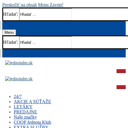
Preskočiť na obsah
Menu
Zavrieť
Hľadať:
Menu
Hľadať:
e-shop
e-shop
24/7
AKCIE A SÚŤAŽE
LETÁKY
PREDAJNE
Naše značky
COOP Jednota Klub
EXTRA SLUŽBY