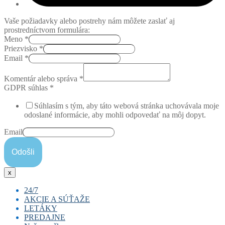
Vaše požiadavky alebo postrehy nám môžete zaslať aj
prostredníctvom formulára:
Meno
*
Priezvisko
*
Email
*
Komentár alebo správa
*
GDPR súhlas
*
Súhlasím s tým, aby táto webová stránka uchovávala moje
odoslané informácie, aby mohli odpovedať na môj dopyt.
Email
Odošli
x
24/7
AKCIE A SÚŤAŽE
LETÁKY
PREDAJNE