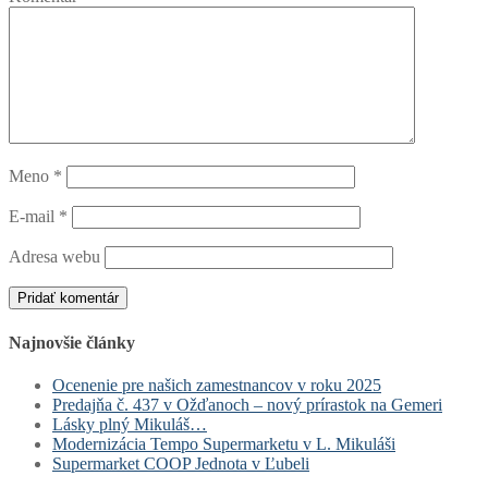
Meno
*
E-mail
*
Adresa webu
Najnovšie články
Ocenenie pre našich zamestnancov v roku 2025
Predajňa č. 437 v Ožďanoch – nový prírastok na Gemeri
Lásky plný Mikuláš…
Modernizácia Tempo Supermarketu v L. Mikuláši
Supermarket COOP Jednota v Ľubeli