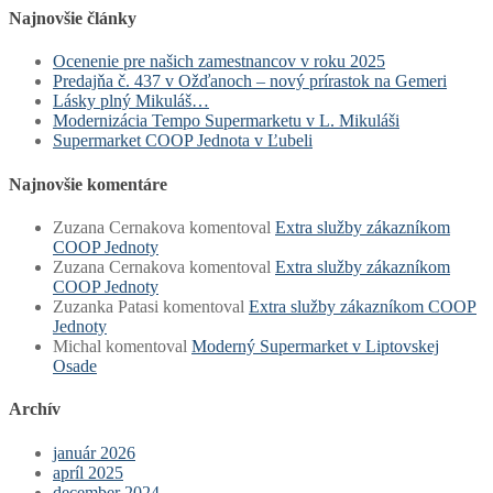
Najnovšie články
Ocenenie pre našich zamestnancov v roku 2025
Predajňa č. 437 v Ožďanoch – nový prírastok na Gemeri
Lásky plný Mikuláš…
Modernizácia Tempo Supermarketu v L. Mikuláši
Supermarket COOP Jednota v Ľubeli
Najnovšie komentáre
Zuzana Cernakova
komentoval
Extra služby zákazníkom
COOP Jednoty
Zuzana Cernakova
komentoval
Extra služby zákazníkom
COOP Jednoty
Zuzanka Patasi
komentoval
Extra služby zákazníkom COOP
Jednoty
Michal
komentoval
Moderný Supermarket v Liptovskej
Osade
Archív
január 2026
apríl 2025
december 2024