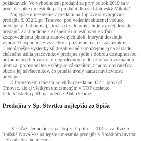
požiadaviek. Vo vyhodnotení predajní za prvý polrok 2019 sa v
prvej desiatke umiestnilo päť predajní divízie Liptovský Mikuláš.
Najlepšie umiestnenie z predajní na Liptove si vybojovala
predajňa č. 032 Lipt. Trnovec, pod vedením skúsenej vedúcej
predajne p. Urbanovej, ktorá sa trvalo umiestňuje v prvej desiatke
predajní. Za dlhodobejšie úspešné umiestňovanie vďačí
zodpovednému plneniu stanovených úloh, ktorými dosahuje
výborné hospodárske výsledky a pozitívne reakcie zákazníkov.
Tieto úspešné výsledky sú dosahované samozrejme aj na základe
cieleného úsilia pracovníkov predajne spolu s dobrou dostupnosťou
požadovaných tovarov. V neposlednom rade zohrávajú významnú
úlohu aj profesionálne vzťahy so zákazníkmi z radov obyvateľov
obce a jej návštevníkov, čo prináša trvalý nárast návštevnosti
predajne.
K bronzovému miestu kolektívu predajne 032 Liptovský
Trnovec, ale aj všetkým umiestneným v TOP desiatke
Jednotárskeho päťboja srdečne Blahoželáme.
Predajňa v Sp. Štvrtku najlepšia zo Spiša
V súťaži Jednotársky päťboj za I. polrok 2019 sa za divíziu
Spišská Nová Ves najlepšie umiestnila predajňa v Spišskom Štvrtku
a získala desiate miesto.