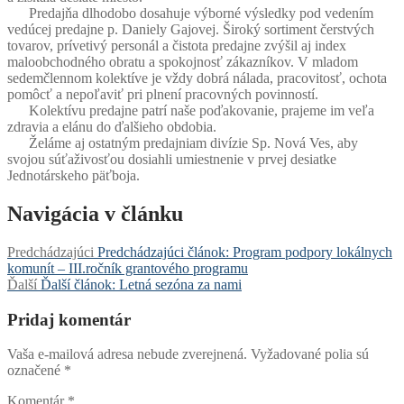
Predajňa dlhodobo dosahuje výborné výsledky pod vedením
vedúcej predajne p. Daniely Gajovej. Široký sortiment čerstvých
tovarov, prívetivý personál a čistota predajne zvýšil aj index
maloobchodného obratu a spokojnosť zákazníkov. V mladom
sedemčlennom kolektíve je vždy dobrá nálada, pracovitosť, ochota
pomôcť a nepoľaviť pri plnení pracovných povinností.
Kolektívu predajne patrí naše poďakovanie, prajeme im veľa
zdravia a elánu do ďalšieho obdobia.
Želáme aj ostatným predajniam divízie Sp. Nová Ves, aby
svojou súťaživosťou dosiahli umiestnenie v prvej desiatke
Jednotárskeho päťboja.
Navigácia v článku
Predchádzajúci
Predchádzajúci článok:
Program podpory lokálnych
komunít – III.ročník grantového programu
Ďalší
Ďalší článok:
Letná sezóna za nami
Pridaj komentár
Vaša e-mailová adresa nebude zverejnená.
Vyžadované polia sú
označené
*
Komentár
*