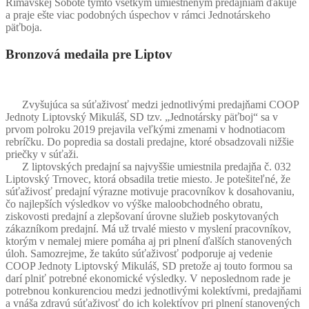
Rimavskej Sobote týmto všetkým umiestneným predajniam ďakuje
a praje ešte viac podobných úspechov v rámci Jednotárskeho
päťboja.
Bronzová medaila pre Liptov
Zvyšujúca sa súťaživosť medzi jednotlivými predajňami COOP
Jednoty Liptovský Mikuláš, SD tzv. „Jednotársky päťboj“ sa v
prvom polroku 2019 prejavila veľkými zmenami v hodnotiacom
rebríčku. Do popredia sa dostali predajne, ktoré obsadzovali nižšie
priečky v súťaži.
Z liptovských predajní sa najvyššie umiestnila predajňa č. 032
Liptovský Trnovec, ktorá obsadila tretie miesto. Je potešiteľné, že
súťaživosť predajní výrazne motivuje pracovníkov k dosahovaniu,
čo najlepších výsledkov vo výške maloobchodného obratu,
ziskovosti predajní a zlepšovaní úrovne služieb poskytovaných
zákazníkom predajní. Má už trvalé miesto v myslení pracovníkov,
ktorým v nemalej miere pomáha aj pri plnení ďalších stanovených
úloh. Samozrejme, že takúto súťaživosť podporuje aj vedenie
COOP Jednoty Liptovský Mikuláš, SD pretože aj touto formou sa
darí plniť potrebné ekonomické výsledky. V neposlednom rade je
potrebnou konkurenciou medzi jednotlivými kolektívmi, predajňami
a vnáša zdravú súťaživosť do ich kolektívov pri plnení stanovených