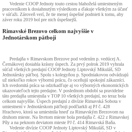
Vedenie COOP Jednoty touto cestou blahoželá umiestneným
pracovníkom k dosiahnutým výsledkom a ďakuje všetkým za účasť
v súťaži. Zároveň verí, že tie menej úspešné podnieti k tomu, aby
záver roku 2019 bol pre nich úspešnejší.
Rimavské Brezovo celkom najvyššie v
Jednotárskom pätboji
Predajňa v Rimavskom Brezove pod vedením p. vedúcej A.
Černákovej dosiahla krásny úspech. Za prvý polrok 2019 vyhrala
súťaž všetkých predajní COOP Jednoty Liptovský Mikuláš, SD
Jednotársky päťboj. Spolu s kolegyňou p. Spodniakovou odvádzajú
už niekoľko rokov výbornú prácu, čo oceňujú spokojní zákazníci.
Ich svedomitá práca sa odzrkadľuje aj vo výborných ekonomických
ukazovateľoch tejto predajne. V poslednom období sa pravidelne
táto predajňa umiestnila v TOP 10 všetkých predajní, no teraz bola
celkom najvyššie. Úspech predajní z divízie Rimavská Sobota v
umiestnení v Jednotárskom päťboji podčiarkli aj PJ č. 428
Hrachovo, ktorá sa umiestnila hneď za Rimavským Brezovom na
druhom mieste. Na štvrtom mieste bola predajňa č. 422 z Rimavskej
Píly a na peknom deviatom mieste PJ č. 414 Rimavská Baňa.
Vedenie divízie COOP Jednoty Liptovský Mikuláš, SD v