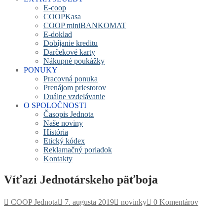
E-coop
COOPKasa
COOP miniBANKOMAT
E-doklad
Dobíjanie kreditu
Darčekové karty
Nákupné poukážky
PONUKY
Pracovná ponuka
Prenájom priestorov
Duálne vzdelávanie
O SPOLOČNOSTI
Časopis Jednota
Naše noviny
História
Etický kódex
Reklamačný poriadok
Kontakty
Víťazi Jednotárskeho päťboja
COOP Jednota
7. augusta 2019
novinky
0 Komentárov