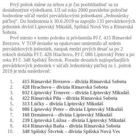
Prvý polrok máme za sebou a je čas poobhliadnuť sa za
dosiahnutými výsledkami. Už od roku 2000 pravidelne polročne
hodnotíme súťaž medzi prevádzkovými jednotkami „Jednotársky
päťboj“. Do hodnotenia k 30.6.2019 sa zapojilo 135 prevádzkových
jednotiek divízií Liptovský Mikuláš, Spišská Nová Ves a Rimavská
Sobota.
Prvé miesto v tomto polroku si privlastnila PJ č. 415 Rimavské
Brezovo. V TOP desiatke sa opakovane umiestnilo až sedem
prevádzkových jednotiek, naopak medzi prvých desať sa po 2
rokoch dotiahla PJ č. 428 Hrachovo, PJ č. 086 Liptovský Peter a po
roku PJ č. 348 Spišský Štvrtok. Poradie desiatich najúspešnejších
prevádzkových jednotiek v súťaži Jednotársky päťboj za 1. polrok
2019 je teda nasledovné:
415 Rimavské Brezovo – divízia Rimavská Sobota
428 Hrachovo – divízia Rimavská Sobota
032 Liptovský Trnovec – divízia Liptovský Mikuláš
422 Rimavská Píla – divízia Rimavská Sobota
313 Lúčky – divízia Liptovský Mikuláš
086 Liptovský Peter – divízia Liptovský Mikuláš
168 Demänová – divízia Liptovský Mikuláš
239 Liptovská Lúžna – divízia Liptovský Mikuláš
414 Rimavská Baňa – divízia Rimavská Sobota
348 Spišský Štvrtok – divízia Spišská Nová Ves