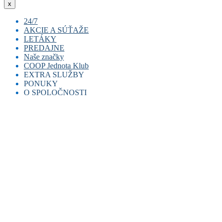
x
24/7
AKCIE A SÚŤAŽE
LETÁKY
PREDAJNE
Naše značky
COOP Jednota Klub
EXTRA SLUŽBY
PONUKY
E-coop
O SPOLOČNOSTI
COOPKasa
Pracovná ponuka
COOP miniBANKOMAT
Prenájom priestorov
Časopis Jednota
E-doklad
Duálne vzdelávanie
Naše noviny
Dobíjanie kreditu
História
Darčekové karty
Etický kódex
Nákupné poukážky
Reklamačný poriadok
Kontakty