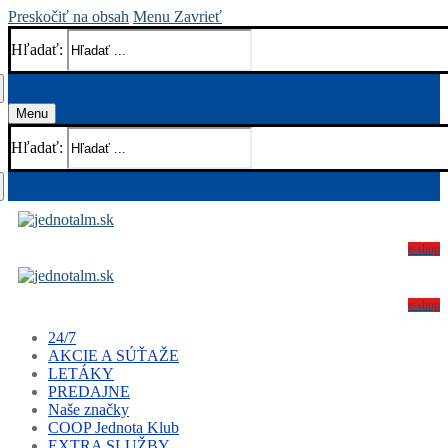
Preskočiť na obsah
Menu
Zavrieť
Hľadať:
Menu
Hľadať:
e-shop
e-shop
24/7
AKCIE A SÚŤAŽE
LETÁKY
PREDAJNE
Naše značky
COOP Jednota Klub
EXTRA SLUŽBY