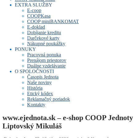
EXTRA SLUŽBY
E-coop
COOPKasa
COOP miniBANKOMAT
E-doklad
Dobíjanie kreditu
Darčekové karty
Nákupné poukážky
PONUKY
Pracovná ponuka
Prenájom priestorov
Duálne vzdelávanie
O SPOLOČNOSTI
Časopis Jednota
Naše noviny
História
Etický kódex
Reklamačný poriadok
Kontakty
www.ejednota.sk – e-shop COOP Jednoty
Liptovský Mikuláš