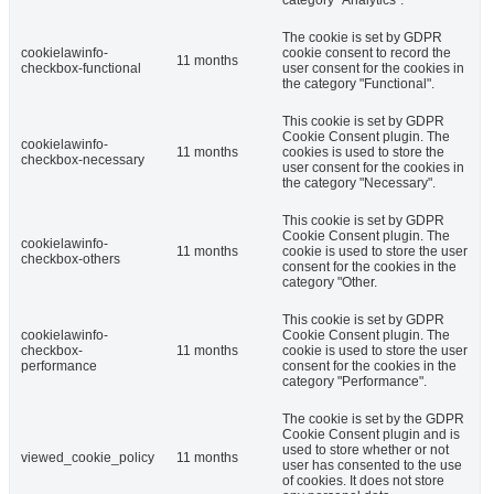
category "Analytics".
The cookie is set by GDPR
cookielawinfo-
cookie consent to record the
11 months
checkbox-functional
user consent for the cookies in
the category "Functional".
This cookie is set by GDPR
Cookie Consent plugin. The
cookielawinfo-
11 months
cookies is used to store the
checkbox-necessary
user consent for the cookies in
the category "Necessary".
This cookie is set by GDPR
Cookie Consent plugin. The
cookielawinfo-
11 months
cookie is used to store the user
checkbox-others
consent for the cookies in the
category "Other.
This cookie is set by GDPR
cookielawinfo-
Cookie Consent plugin. The
checkbox-
11 months
cookie is used to store the user
performance
consent for the cookies in the
category "Performance".
The cookie is set by the GDPR
Cookie Consent plugin and is
used to store whether or not
viewed_cookie_policy
11 months
user has consented to the use
of cookies. It does not store