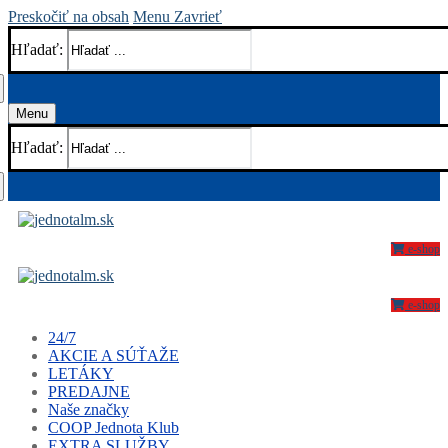
Preskočiť na obsah
Menu
Zavrieť
Hľadať:
Menu
Hľadať:
e-shop
e-shop
24/7
AKCIE A SÚŤAŽE
LETÁKY
PREDAJNE
Naše značky
COOP Jednota Klub
EXTRA SLUŽBY