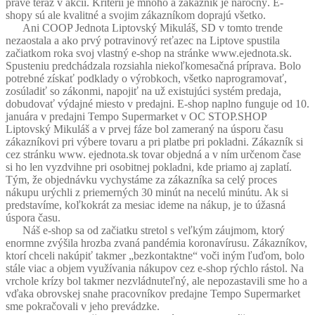
práve teraz v akcii. Kritérií je mnoho a zákazník je náročný. E-
shopy sú ale kvalitné a svojim zákazníkom doprajú všetko.
Ani COOP Jednota Liptovský Mikuláš, SD v tomto trende
nezaostala a ako prvý potravinový reťazec na Liptove spustila
začiatkom roka svoj vlastný e-shop na stránke www.ejednota.sk.
Spusteniu predchádzala rozsiahla niekoľkomesačná príprava. Bolo
potrebné získať podklady o výrobkoch, všetko naprogramovať,
zosúladiť so zákonmi, napojiť na už existujúci systém predaja,
dobudovať výdajné miesto v predajni. E-shop naplno funguje od 10.
januára v predajni Tempo Supermarket v OC STOP.SHOP
Liptovský Mikuláš a v prvej fáze bol zameraný na úsporu času
zákazníkovi pri výbere tovaru a pri platbe pri pokladni. Zákazník si
cez stránku www. ejednota.sk tovar objedná a v ním určenom čase
si ho len vyzdvihne pri osobitnej pokladni, kde priamo aj zaplatí.
Tým, že objednávku vychystáme za zákazníka sa celý proces
nákupu urýchli z priemerných 30 minút na necelú minútu. Ak si
predstavíme, koľkokrát za mesiac ideme na nákup, je to úžasná
úspora času.
Náš e-shop sa od začiatku stretol s veľkým záujmom, ktorý
enormne zvýšila hrozba zvaná pandémia koronavírusu. Zákazníkov,
ktorí chceli nakúpiť takmer „bezkontaktne“ voči iným ľuďom, bolo
stále viac a objem využívania nákupov cez e-shop rýchlo rástol. Na
vrchole krízy bol takmer nezvládnuteľný, ale nepozastavili sme ho a
vďaka obrovskej snahe pracovníkov predajne Tempo Supermarket
sme pokračovali v jeho prevádzke.