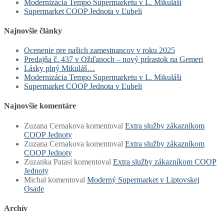
Modernizácia Tempo Supermarketu v L. Mikuláši
Supermarket COOP Jednota v Ľubeli
Najnovšie články
Ocenenie pre našich zamestnancov v roku 2025
Predajňa č. 437 v Ožďanoch – nový prírastok na Gemeri
Lásky plný Mikuláš…
Modernizácia Tempo Supermarketu v L. Mikuláši
Supermarket COOP Jednota v Ľubeli
Najnovšie komentáre
Zuzana Cernakova
komentoval
Extra služby zákazníkom
COOP Jednoty
Zuzana Cernakova
komentoval
Extra služby zákazníkom
COOP Jednoty
Zuzanka Patasi
komentoval
Extra služby zákazníkom COOP
Jednoty
Michal
komentoval
Moderný Supermarket v Liptovskej
Osade
Archív