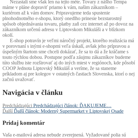
Nezastali sme však len na tejto méte. Tovary z nášho Tempa
máme v pláne dopraviť priamo k vám, našim zákazníkom –
kuriérom až k vám domov. Pripravujeme teda spustenie
plnohodnotného e-shopu, ktorý onedlho prinesie bezstarostný
spôsob objednávania tovaru, platby zaň cez internet až po dovoz na
zákazníkom určenú adresu v Liptovskom Mikuláši a v blízkom
okolí.
E-shop potravín je veľmi náročný projekt, ktorého realizácia má
v porovnaní s inými e-shopmi veľa úskalí, avšak jeho prípravou a
úspešným štartom sme chceli dokázať, že sa to dá a že kráčame s
touto rýchlou dobou. Postupne podľa záujmu zákazníkov budeme
túto službu iste rozširovať aj do iných miest v regiónoch, kde pôsobí
COOP Jednota Liptovský Mikuláš a veríme, že sa staneme
príkladom aj pre kolegov v ostatných častiach Slovenska, ktorí o nej
začnú uvažovať.
Navigácia v článku
Predchádzajúci
Predchádzajúci článok:
ĎAKUJEME…
Ďalší
Ďalší článok:
Moderný Supermarket v Liptovskej Osade
Pridaj komentár
Vaša e-mailová adresa nebude zverejnená.
Vyžadované polia sú