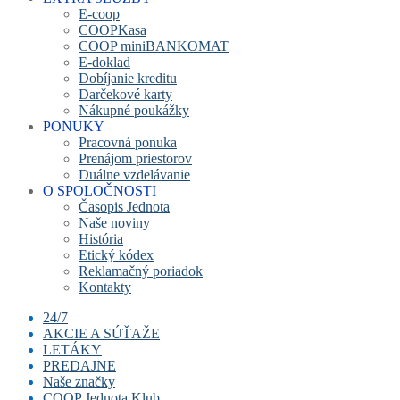
E-coop
COOPKasa
COOP miniBANKOMAT
E-doklad
Dobíjanie kreditu
Darčekové karty
Nákupné poukážky
PONUKY
Pracovná ponuka
Prenájom priestorov
Duálne vzdelávanie
O SPOLOČNOSTI
Časopis Jednota
Naše noviny
História
Etický kódex
Reklamačný poriadok
Kontakty
24/7
AKCIE A SÚŤAŽE
LETÁKY
PREDAJNE
Naše značky
COOP Jednota Klub