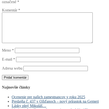
označené
*
Komentár
*
Meno
*
E-mail
*
Adresa webu
Najnovšie články
Ocenenie pre našich zamestnancov v roku 2025
Predajňa č. 437 v Ožďanoch – nový prírastok na Gemeri
Lásky plný Mikuláš…