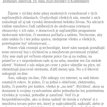
Bohuslav Janovčík
19. júna 2020
novinky
0 Komentárov
Žijeme v rýchlej dobe plnej moderných vymožeností v tých
najrôznejších oblastiach. Ovplyvňujú všetkých nás, mnohé z nich
znásobujú už aj tak vysokú dennodennú hektiku života. Na uliciach
vidíme množstvo ľudí zahĺbených do sledovania svietiacej
obrazovky v ich ruke, v domovoch je najčastejším programom
sledovanie televízie, či monitora počítača a tabletu. Nechceme, aby
nám unikla čo i len jedna správa, sledujeme všetko a všetkých,
potrebujeme byť informovaní…
Potom však existujú aj technológie, ktoré nám naopak pomáhajú
tento nerovný boj s rýchlosťou a množstvom povinností zvládať.
Aby sme mali pri veľkom objeme práce čas aj na rodinu, na
priateľov a v neposlednom rade aj na seba, musíme ten čas niekde
ušetriť. Niektorí z nás stúpia pri ceste z práce silnejšie na plyn, iní
obmedzujú pracovné stretnutia, ďalší menej spia. No a tí šikovní
nakupujú on-line.
Áno, nákupy on-line, čiže nákupy cez internet, sa stali hitom
ostatných rokov. Je jedno, či sa jedná o oblečenie, elektroniku,
knihy, či potreby pre kutilov, všetko je „na nete“. Rýchlosť, akou sa
dostanete k svojmu vysnívanému alebo jednoducho len potrebnému
výrobku je vysoká, pohodlie je zaručené. Veď čo je
bezproblémovejšie, ako si doma sadnúť do kresla a vyberať si z
množstva tovaru práve ten, ktorý je najkvalitnejší, najkrajší, alebo je