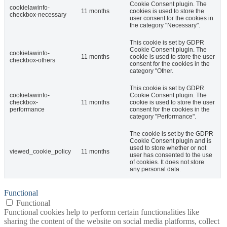
Cookie Consent plugin. The
cookielawinfo-
11 months
cookies is used to store the
checkbox-necessary
user consent for the cookies in
the category "Necessary".
This cookie is set by GDPR
Cookie Consent plugin. The
cookielawinfo-
11 months
cookie is used to store the user
checkbox-others
consent for the cookies in the
category "Other.
This cookie is set by GDPR
cookielawinfo-
Cookie Consent plugin. The
checkbox-
11 months
cookie is used to store the user
performance
consent for the cookies in the
category "Performance".
The cookie is set by the GDPR
Cookie Consent plugin and is
used to store whether or not
viewed_cookie_policy
11 months
user has consented to the use
of cookies. It does not store
any personal data.
Functional
Functional
Functional cookies help to perform certain functionalities like
sharing the content of the website on social media platforms, collect