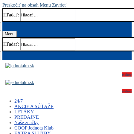
Preskočiť na obsah
Menu
Zavrieť
Hľadať:
Menu
Hľadať:
e-shop
e-shop
24/7
AKCIE A SÚŤAŽE
LETÁKY
PREDAJNE
Naše značky
COOP Jednota Klub
EXTRA SLUŽBY