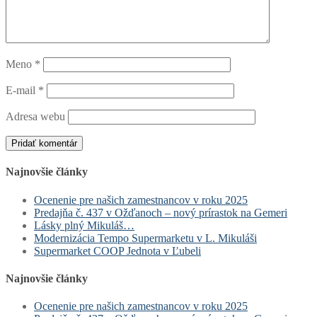
Meno
*
E-mail
*
Adresa webu
Najnovšie články
Ocenenie pre našich zamestnancov v roku 2025
Predajňa č. 437 v Ožďanoch – nový prírastok na Gemeri
Lásky plný Mikuláš…
Modernizácia Tempo Supermarketu v L. Mikuláši
Supermarket COOP Jednota v Ľubeli
Najnovšie články
Ocenenie pre našich zamestnancov v roku 2025