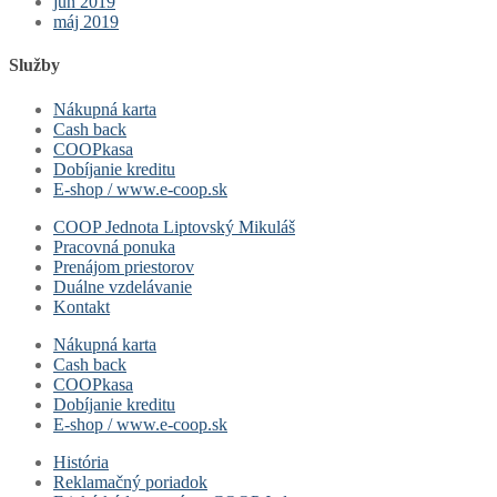
jún 2019
máj 2019
Služby
Nákupná karta
Cash back
COOPkasa
Dobíjanie kreditu
E-shop / www.e-coop.sk
COOP Jednota Liptovský Mikuláš
Pracovná ponuka
Prenájom priestorov
Duálne vzdelávanie
Kontakt
Nákupná karta
Cash back
COOPkasa
Dobíjanie kreditu
E-shop / www.e-coop.sk
História
Reklamačný poriadok