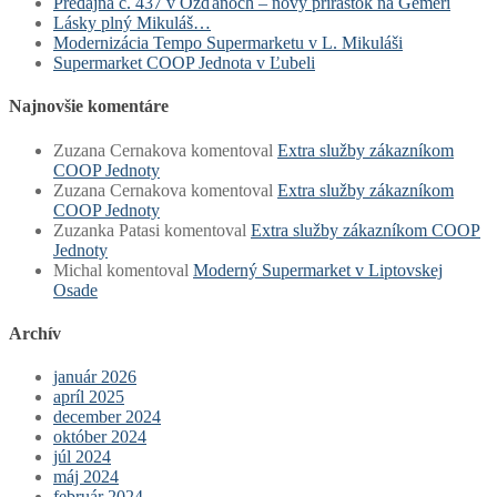
Predajňa č. 437 v Ožďanoch – nový prírastok na Gemeri
Lásky plný Mikuláš…
Modernizácia Tempo Supermarketu v L. Mikuláši
Supermarket COOP Jednota v Ľubeli
Najnovšie komentáre
Zuzana Cernakova
komentoval
Extra služby zákazníkom
COOP Jednoty
Zuzana Cernakova
komentoval
Extra služby zákazníkom
COOP Jednoty
Zuzanka Patasi
komentoval
Extra služby zákazníkom COOP
Jednoty
Michal
komentoval
Moderný Supermarket v Liptovskej
Osade
Archív
január 2026
apríl 2025
december 2024
október 2024
júl 2024
máj 2024
február 2024