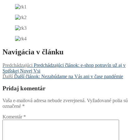
Navigácia v článku
Predchádzajúci
Predchádzajúci článok:
e-shop potravín už aj v
Spišskej Novej Vsi
Ďalší
Ďalší článok:
Nezabúdame na Vás ani v čase pandémie
Pridaj komentár
Vaša e-mailová adresa nebude zverejnená.
Vyžadované polia sú
označené
*
Komentár
*