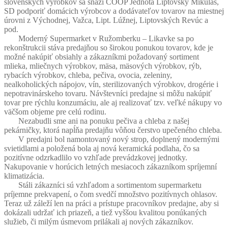
slovenských výrobkov sa snaží COOP Jednota Liptovský Mikuláš,
SD podporiť domácich výrobcov a dodávateľov tovarov na miestnej
úrovni z Východnej, Važca, Lipt. Lúžnej, Liptovských Revúc a
pod.
Moderný Supermarket v Ružomberku – Likavke sa po
rekonštrukcii stáva predajňou so širokou ponukou tovarov, kde je
možné nakúpiť obsiahly a zákazníkmi požadovaný sortiment
mlieka, mliečnych výrobkov, mäsa, mäsových výrobkov, rýb,
rybacích výrobkov, chleba, pečiva, ovocia, zeleniny,
nealkoholických nápojov, vín, sterilizovaných výrobkov, drogérie i
nepotravinárskeho tovaru. Návštevníci predajne si môžu nakúpiť
tovar pre rýchlu konzumáciu, ale aj realizovať tzv. veľké nákupy vo
väčšom objeme pre celú rodinu.
Nezabudli sme ani na ponuku pečiva a chleba z našej
pekárničky, ktorá napĺňa predajňu vôňou čerstvo upečeného chleba.
V predajni bol namontovaný nový strop, doplnený modernými
svietidlami a položená bola aj nová keramická podlaha, čo sa
pozitívne odzrkadlilo vo vzhľade prevádzkovej jednotky.
Nakupovanie v horúcich letných mesiacoch zákazníkom spríjemní
klimatizácia.
Stáli zákazníci sú vzhľadom a sortimentom supermarketu
príjemne prekvapení, o čom svedčí množstvo pozitívnych ohlasov.
Teraz už záleží len na práci a prístupe pracovníkov predajne, aby si
dokázali udržať ich priazeň, a tiež vyššou kvalitou ponúkaných
služieb, či milým úsmevom prilákali aj nových zákazníkov.