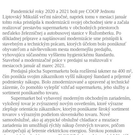
Pandemické roky 2020 a 2021 boli pre COOP Jednotu
Liptovský Mikuláš veľmi náročné, napriek tomu v mesiaci január
tohto roka pristúpila k modernizácii svojej obchodnej siete a začala
realizovať prestavbu supermarketu v obchodných priestoroch
neďaleko železničnej a autobusovej stanice v Ružomberku. Po
dôkladnej príprave a naplánovaní modernizácie sme pristúpili k
stavebným a technickým prácam, ktorých účelom bolo ponúknuť
obyvateľom a návštevníkom mesta modernejšiu predajňu,
vyhovujúcu súčasnému vyššiemu hygienickému štandardu.
Stavebné a modernizačné práce v predajni sa realizovali v
mesiacoch január až marec 2021.
Predajná plocha Supermarketu bola rozšírená takmer na 400 m²,
čím ponúkla svojim zákazníkom vyšší nákupný štandard a príjemné
podmienky nákupu. Bolo zmodernizované a upravené aj technické
zázemie, čo pomohlo vylepšiť vzhľad supermarketu, jeho služby a
sortiment ponúkaného tovaru.
Supermarket bol vybavený moderným obchodným zariadením,
vyložený tovar je zvýraznený novým osvetlením, ktoré výrazne
zlepšuje orientáciu zákazníkov, ktorým ponúkame široký sortiment
tovarov s výrazným podielom slovenského tovaru. Nové
samoobslužné, ako aj atypické obslužné chladiace a mraziace
zariadenia im umožňujú rýchly nákup čerstvých tovarov, pričom
zabezpečujú aj šetrenie elektrickou energiou. Širokou ponukou