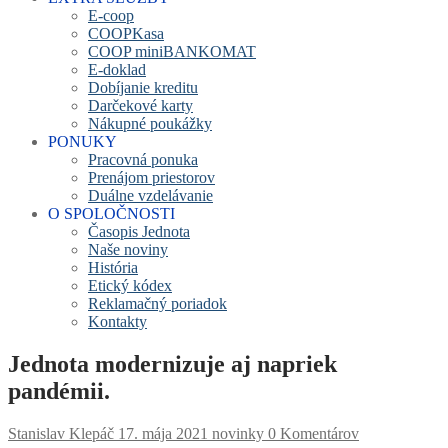
E-coop
COOPKasa
COOP miniBANKOMAT
E-doklad
Dobíjanie kreditu
Darčekové karty
Nákupné poukážky
PONUKY
Pracovná ponuka
Prenájom priestorov
Duálne vzdelávanie
O SPOLOČNOSTI
Časopis Jednota
Naše noviny
História
Etický kódex
Reklamačný poriadok
Kontakty
Jednota modernizuje aj napriek
pandémii.
Stanislav Klepáč
17. mája 2021
novinky
0 Komentárov