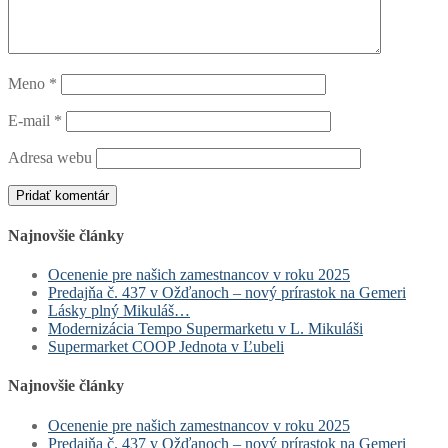
Meno
*
E-mail
*
Adresa webu
Najnovšie články
Ocenenie pre našich zamestnancov v roku 2025
Predajňa č. 437 v Ožďanoch – nový prírastok na Gemeri
Lásky plný Mikuláš…
Modernizácia Tempo Supermarketu v L. Mikuláši
Supermarket COOP Jednota v Ľubeli
Najnovšie články
Ocenenie pre našich zamestnancov v roku 2025
Predajňa č. 437 v Ožďanoch – nový prírastok na Gemeri