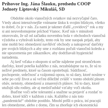
Príhovor Ing. Jána Šlauku, predsedu COOP
Jednoty Liptovský Mikuláš, SD
Obdobie okolo vianočných sviatkov má nezvyčajné čaro.
Vtedy akosi intenzívnejšie vnímame lásku k svojim blízkym, všetko
to dobré, čo je v nás. Za nami je takmer ďalší „covidový“ rok a my
si ani neuvedomujeme príchod Vianoc. Keď nás v minulosti
otravovalo, že už od začiatku novembra bola v obchodoch vianočná
výzdoba a vyhrávali koledy, tento rok by sme naopak prijali, aby
sme mohli bez obmedzení navštíviť obchody a nakupovať darčeky
pre svojich blízkych a aby sme z rozhlasu počuli vianočnú koledu a
nie upozornenia pre zákazníkov, aby dodržiavali hygienické
nariadenia.
Aj keď vďaka e-shopom si určite nájdeme pod stromčekom
darčeky, ktoré potešia každého z nás, nezabúdajme na to, že sú to
neživé predmety, ktoré sa časom opotrebujú. Súdržnosť,
pochopenie, srdečnosť a vzájomná opora, to sú dary, ktoré nosíme v
sebe po celý život a sú veľmi dôležité zvlášť v tomto období plnom
obáv, neistoty, obmedzení a zmarených plánov. Sú to dary, ktoré
utužujú silu rodiny, ale aj medziľudské vzťahy voči okoliu.
Buďme voči sebe tolerantní a snažme sa prejaviť a rozdať to
dobro, ktoré klíči v každom z nás. Každého z nás toto
„pandemické“ obdobie postihlo. Mnohí prišli o prácu, iní pracujú
len obmedzene, alebo z domu, čím sa zhoršuje ich ekonomická