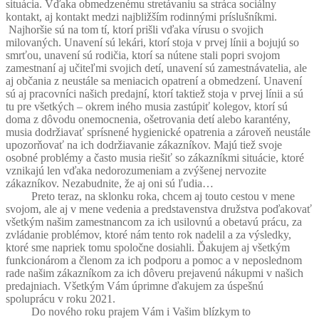
situácia. Vďaka obmedzenému stretávaniu sa stráca sociálny
kontakt, aj kontakt medzi najbližším rodinnými príslušníkmi.
Najhoršie sú na tom tí, ktorí prišli vďaka vírusu o svojich
milovaných. Unavení sú lekári, ktorí stoja v prvej línii a bojujú so
smrťou, unavení sú rodičia, ktorí sa nútene stali popri svojom
zamestnaní aj učiteľmi svojich detí, unavení sú zamestnávatelia, ale
aj občania z neustále sa meniacich opatrení a obmedzení. Unavení
sú aj pracovníci našich predajní, ktorí taktiež stoja v prvej línii a sú
tu pre všetkých – okrem iného musia zastúpiť kolegov, ktorí sú
doma z dôvodu onemocnenia, ošetrovania detí alebo karantény,
musia dodržiavať sprísnené hygienické opatrenia a zároveň neustále
upozorňovať na ich dodržiavanie zákazníkov. Majú tiež svoje
osobné problémy a často musia riešiť so zákazníkmi situácie, ktoré
vznikajú len vďaka nedorozumeniam a zvýšenej nervozite
zákazníkov. Nezabudnite, že aj oni sú ľudia…
Preto teraz, na sklonku roka, chcem aj touto cestou v mene
svojom, ale aj v mene vedenia a predstavenstva družstva poďakovať
všetkým našim zamestnancom za ich usilovnú a obetavú prácu, za
zvládanie problémov, ktoré nám tento rok nadelil a za výsledky,
ktoré sme napriek tomu spoločne dosiahli. Ďakujem aj všetkým
funkcionárom a členom za ich podporu a pomoc a v neposlednom
rade našim zákazníkom za ich dôveru prejavenú nákupmi v našich
predajniach. Všetkým Vám úprimne ďakujem za úspešnú
spoluprácu v roku 2021.
Do nového roku prajem Vám i Vašim blízkym to