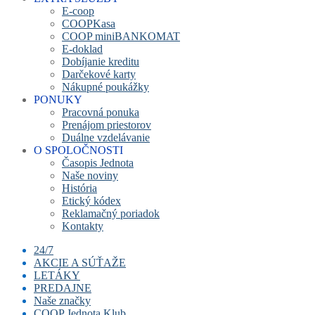
E-coop
COOPKasa
COOP miniBANKOMAT
E-doklad
Dobíjanie kreditu
Darčekové karty
Nákupné poukážky
PONUKY
Pracovná ponuka
Prenájom priestorov
Duálne vzdelávanie
O SPOLOČNOSTI
Časopis Jednota
Naše noviny
História
Etický kódex
Reklamačný poriadok
Kontakty
24/7
AKCIE A SÚŤAŽE
LETÁKY
PREDAJNE
Naše značky
COOP Jednota Klub