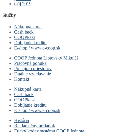
máj 2019
Služby
Nákupná karta
Cash back
COOPkasa
Dobíjanie kreditu
E-shop / www.e-coop.sk
COOP Jednota Liptovský Mikuláš
Pracovná ponuka
Prenájom priestorov
Duálne vzdelávanie
Kontakt
Nákupná karta
Cash back
COOPkasa
Dobíjanie kreditu
E-shop / www.e-coop.sk
História
Reklamačný poriadok
Etický kódex systému COOP Jednota