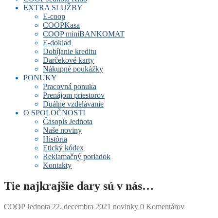
EXTRA SLUŽBY
E-coop
COOPKasa
COOP miniBANKOMAT
E-doklad
Dobíjanie kreditu
Darčekové karty
Nákupné poukážky
PONUKY
Pracovná ponuka
Prenájom priestorov
Duálne vzdelávanie
O SPOLOČNOSTI
Časopis Jednota
Naše noviny
História
Etický kódex
Reklamačný poriadok
Kontakty
Tie najkrajšie dary sú v nás…
COOP Jednota
22. decembra 2021
novinky
0 Komentárov