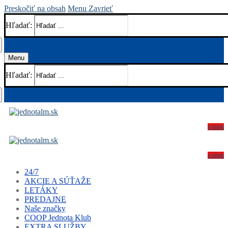
Preskočiť na obsah
Menu
Zavrieť
Hľadať:
Menu
Hľadať:
e-shop
e-shop
24/7
AKCIE A SÚŤAŽE
LETÁKY
PREDAJNE
Naše značky
COOP Jednota Klub
EXTRA SLUŽBY