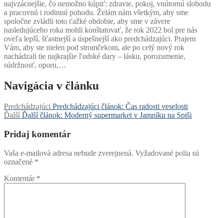
najvzácnejšie, čo nemožno kúpiť: zdravie, pokoj, vnútornú slobodu
a pracovnú i rodinnú pohodu. Želám nám všetkým, aby sme
spoločne zvládli toto ťažké obdobie, aby sme v závere
nasledujúceho roka mohli konštatovať, že rok 2022 bol pre nás
oveľa lepší, šťastnejší a úspešnejší ako predchádzajúci. Prajem
Vám, aby ste nielen pod stromčekom, ale po celý nový rok
nachádzali tie najkrajšie ľudské dary – lásku, porozumenie,
súdržnosť, oporu,…
Navigácia v článku
Predchádzajúci
Predchádzajúci článok:
Čas radosti veselosti
Ďalší
Ďalší článok:
Moderný supermarket v Jamníku na Spiši
Pridaj komentár
Vaša e-mailová adresa nebude zverejnená.
Vyžadované polia sú
označené
*
Komentár
*