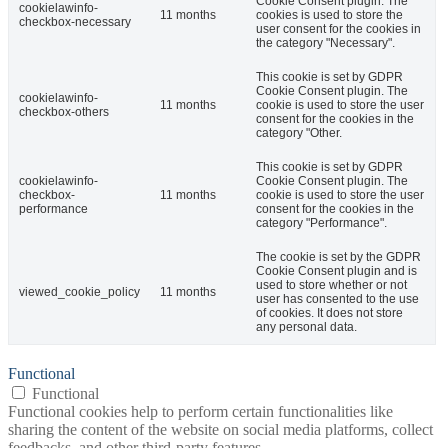
Cookie Consent plugin. The
cookielawinfo-
11 months
cookies is used to store the
checkbox-necessary
user consent for the cookies in
the category "Necessary".
This cookie is set by GDPR
Cookie Consent plugin. The
cookielawinfo-
11 months
cookie is used to store the user
checkbox-others
consent for the cookies in the
category "Other.
This cookie is set by GDPR
cookielawinfo-
Cookie Consent plugin. The
checkbox-
11 months
cookie is used to store the user
performance
consent for the cookies in the
category "Performance".
The cookie is set by the GDPR
Cookie Consent plugin and is
used to store whether or not
viewed_cookie_policy
11 months
user has consented to the use
of cookies. It does not store
any personal data.
Functional
Functional
Functional cookies help to perform certain functionalities like
sharing the content of the website on social media platforms, collect
feedbacks, and other third-party features.